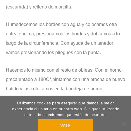
(escurrida) y relleno de morcilla.
Humedecemos los bordes con agua y colocamos otra
oblea encima, presionamos los bordes y doblamos a lo
largo de la circunferencia. Con ayuda de un tenedor
vamos presionando los pliegues con la punta.
Hacemos lo mismo con el resto de obleas. Con el horno
precalentado a 180C°,pintamos con una brocha de huevo
batido y las colocamos en la bandeja de horno
engrasada con mantequilla. Las horneamos hasta que
Utilizamos cookies para asegurar que damos la mejor
estén doradas y crujientes.
experiencia al usuario en nuestra web. Si sigues utilizando
este sitio asumiremos que estás de acuerdo.
VALE