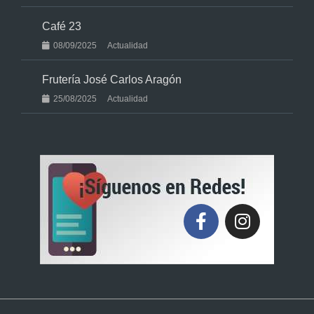
Café 23
08/09/2025
Actualidad
Frutería José Carlos Aragón
25/08/2025
Actualidad
F
I
a
n
c
s
e
t
b
a
o
g
o
r
k
a
-
m
f