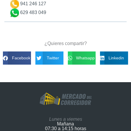
941 246 127
629 483 049
¿Quieres compartir?
Facebook
Twitter
Whatsapp
Linkedin
Lunes a viernes
Mañana
07:30 a 14:15 horas