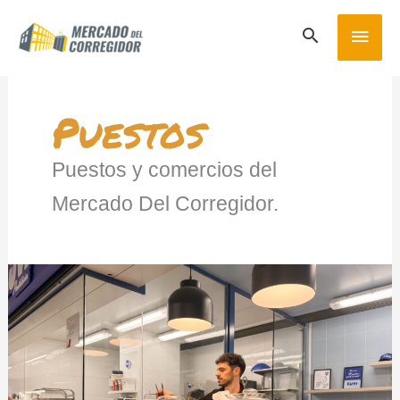
Ir
MEN
al
contenido
PRIN
Puestos
Puestos y comercios del
Mercado Del Corregidor.
Luvi
Pastelería