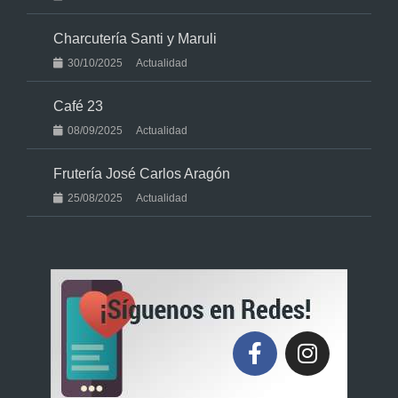
Charcutería Santi y Maruli
30/10/2025
Actualidad
Café 23
08/09/2025
Actualidad
Frutería José Carlos Aragón
25/08/2025
Actualidad
F
I
a
n
c
s
e
t
b
a
o
g