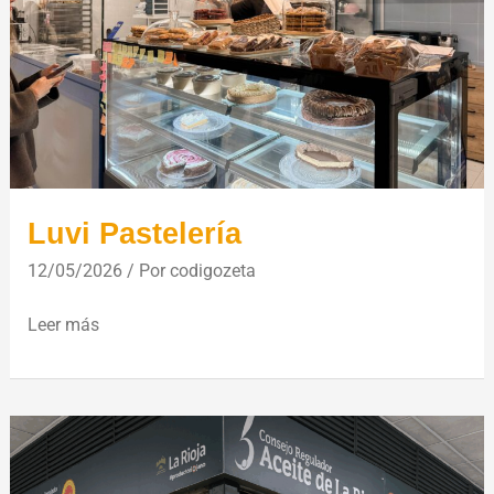
Luvi Pastelería
12/05/2026
/ Por
codigozeta
Leer más
D.O.P
Aceite
de