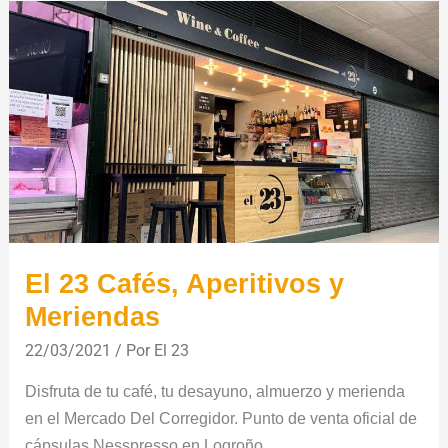
El
23
Cafés,
Aperitivos
y
Meriendas
El 23 Cafés, Aperitivos y
Meriendas
22/03/2021
/ Por
El 23
Disfruta de tu café, tu desayuno, almuerzo y merienda
en el Mercado Del Corregidor. Punto de venta oficial de
cápsulas Nesspresso en Logroño.