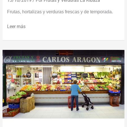
15/10/2019
/ Por
Frutas y Verduras La Ribaza
Frutas, hortalizas y verduras frescas y de temporada.
Leer más
Frutas
y
Verduras
Carlos
Aragón