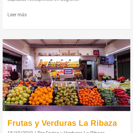
Leer más
Frutas
y
Verduras
La
Ribaza
Frutas y Verduras La Ribaza