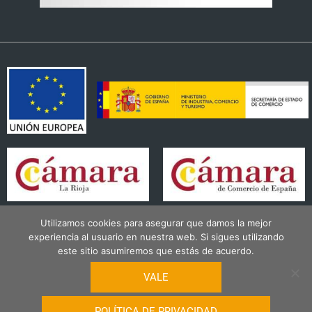
o
r
k
a
-
m
f
Utilizamos cookies para asegurar que damos la mejor
experiencia al usuario en nuestra web. Si sigues utilizando
este sitio asumiremos que estás de acuerdo.
VALE
© 2026
Mercado Del Corregidor
|
Términos Generales de Uso
|
Política de
POLÍTICA DE PRIVACIDAD