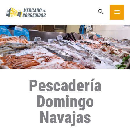
Ir
MEN
al
contenido
PRIN
Pescadería
Domingo
Navajas