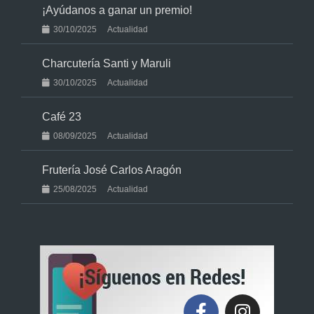
¡Ayúdanos a ganar un premio!
30/10/2025
Actualidad
Charcutería Santi y Maruli
30/10/2025
Actualidad
Café 23
08/09/2025
Actualidad
Frutería José Carlos Aragón
25/08/2025
Actualidad
F
I
a
n
c
s
e
t