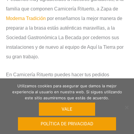
familia que componen Carnicería Rituerto, a Zapa de
Moderna Tradición
por enseñarnos la mejor manera de
preparar a la brasa estás auténticas maravillas, a la
Sociedad Gastronómica La Becada por cedernos sus
instalaciones y de nuevo al equipo de Aquí la Tierra por
su gran trabajo.
En Carnicería Rituerto puedes hacer tus pedidos
llamándonos por teléfono al 941245103 o enviándonos
Utilizamos cookies para asegurar que damos la mejor
experiencia al usuario en nuestra web. Si sigues utilizando
un WhatsApp a ese mismo número. Sí, has leído
este sitio asumiremos que estás de acuerdo.
bien,
puedes enviarnos un WhatsApp
al 941245103, tan
VALE
sólo tienes que agregar el número a tus contactos y
enviarnos un mensaje a través de la aplicación o puedes
POLÍTICA DE PRIVACIDAD
mandarnos un email a carniceriarituerto@gmail.com y