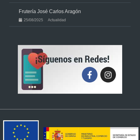
Frutería José Carlos Aragón
25/08/2025
Actualidad
F
I
a
n
c
s
e
t
b
a
o
g
o
r
k
a
-
m
f